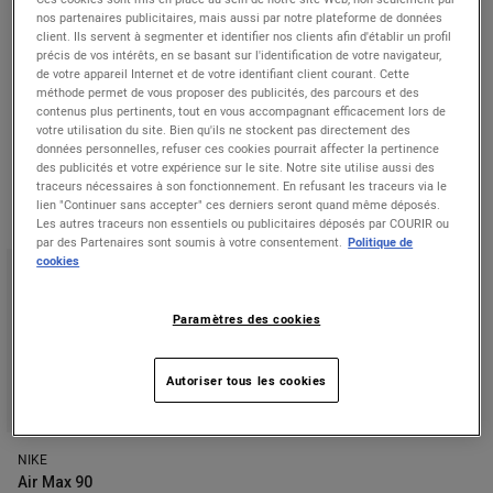
DESCRIPTIF PRODUIT
nos partenaires publicitaires, mais aussi par notre plateforme de données
client. Ils servent à segmenter et identifier nos clients afin d'établir un profil
précis de vos intérêts, en se basant sur l'identification de votre navigateur,
COMPOSITION
de votre appareil Internet et de votre identifiant client courant. Cette
méthode permet de vous proposer des publicités, des parcours et des
contenus plus pertinents, tout en vous accompagnant efficacement lors de
votre utilisation du site. Bien qu'ils ne stockent pas directement des
données personnelles, refuser ces cookies pourrait affecter la pertinence
des publicités et votre expérience sur le site. Notre site utilise aussi des
récemment consultés
traceurs nécessaires à son fonctionnement. En refusant les traceurs via le
lien "Continuer sans accepter" ces derniers seront quand même déposés.
Les autres traceurs non essentiels ou publicitaires déposés par COURIR ou
par des Partenaires sont soumis à votre consentement.
Politique de
cookies
Paramètres des cookies
Autoriser tous les cookies
★
4.4
NIKE
Air Max 90