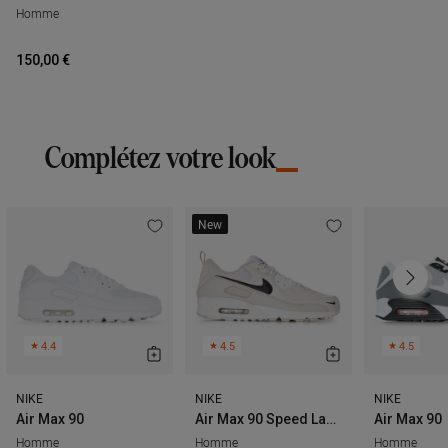
Homme
150,00 €
complétez votre look
New
★
4.4
★
4.5
★
4.5
NIKE
NIKE
NIKE
Air Max 90
Air Max 90 Speed Lacing
Air Max 90
Homme
Homme
Homme