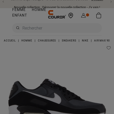
Nouvelle collection : Découvrez la nouvelle collection -
J'y vais !
FEMME
HOMME
ENFANT
ACCUEIL
HOMME
CHAUSSURES
SNEAKERS
NIKE
AIR MAX 90