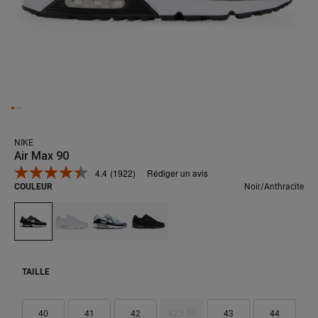
NIKE
Air Max 90
4.4
(1922)
Rédiger un avis
Lire
COULEUR
Noir/anthracite
1922
avis.
Lien
sur
la
même
page.
TAILLE
40
41
42
42,5
43
44